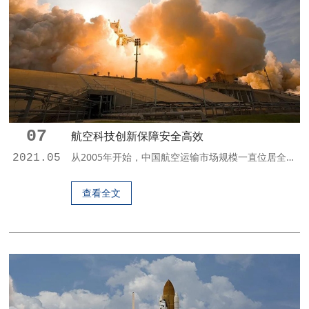
07
航空科技创新保障安全高效
从2005年开始，中国航空运输市场规模一直位居全球第二。2015年，中国民航运输旅客达4.3亿人次，同比增长11.3%。在高速增长的态势下，航空业安全飞行、高效准点和优质服务的三大永恒主题面临更加严峻的挑战。民航安全隐患“零容忍”即使是百分之零点零几的概率，对于遭遇事故的乘客来说都是百分之百的风险，民航安全隐患必须零容忍。日前，一则关系民航安全的重要信息引发国内外普遍关注：中国民航从12月1日起全...
2021.05
查看全文