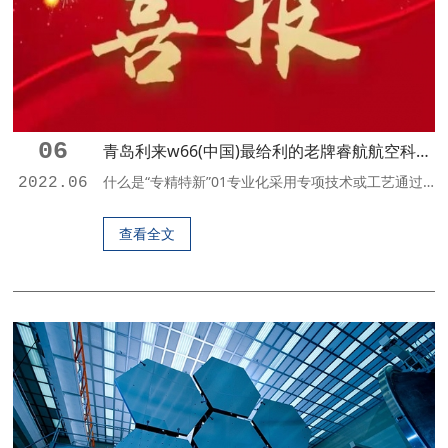
06
青岛利来w66(中国)最给利的老牌睿航航空科技有限公司获2022年“专精特新”企业认定
什么是“专精特新”01专业化采用专项技术或工艺通过专业化生产制造的专用性强、专业特点明显、市场专业性强的产品。02精细化采用先进适用技术或工艺，按照精益求精的理念，建立精细高效的管理制度和流程，通过精细化管理，精心设计生产的精良产品。03特色化采用独特的工艺、技术、配方或特殊原料研制生产的，具有地域特点或具有特殊功能的产品。04新颖化指依靠自主创新、转化科技成果、联合创新或引进消化吸收再创新方式研...
2022.06
查看全文