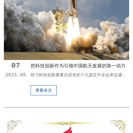
07
把科技创新作为引领中国航天发展的第一动力
研习科技创新重要论述党的十九届五中全会审议通过了“十四五”规划和二〇三五年远景目标的建议，为开启全面建设社会主义现代化国家新征程、向第二个百年奋斗目标进军提供了纲领性指导，是今后五年乃至更长时期我国经济社会发展的行动指南。全会公报中多次提到了“创新”，把“关键核心技术实现重大突破，进入创新型国家前列”列入了远景目标，将“以改革创新为根本动力”作为“十四五”时期必须遵循的一项原则，提出“坚持创新在我...
2021.05
查看全文