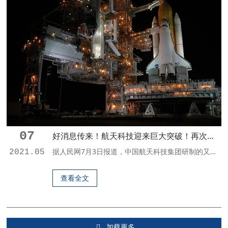
07
好消息传来！航天科技迎来巨大突破！再次打破国外垄断！
据人民网7月3日报道，中国航天科技集团研制的又一颗新型卫星——高分辨率多模综合成像卫星今日成功发射升空，这是我国首颗民用领域分辨率为亚米级，同时还具有多种敏捷光学成像模式的遥感卫星。这一突破，再次打破了国外对于亚米级分辨率遥感图像的垄断局面。据报道，这颗微信被称为“大美之星”，它主要用于我国对国土及周边区域的高分辨率图像获取，不久的将来主要应用在农业农村、生态环境、自然资源、应急管理、住建、林业和...
2021.05
查看全文
加载更多