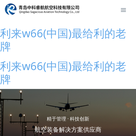
利来w66(中国)最给利的老
牌
利来w66(中国)最给利的老
牌
精于管理 · 科技创新
航空装备解决方案供应商