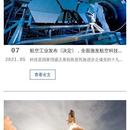
07
航空工业发布《决定》，全面激发航空科技创新动能
科技是国家强盛之基创新是民族进步之魂党的十九大以来，习近平总书记在多次重要讲话中论述了科技创新对国家长远发展、民族前途命运的重要性，指出了提高我国科技创新能力的总体思路、实施路径和着力重点，并作出了一系列重要部署。十九届五中全会对科技创新专章部署，放在规划任务的首位，《中华人民共和国国民经济和社会发展第十四个五年规划和2035年远景目标纲要》明确要求坚持创新在我国现代化建设全局中的核心地位，把科技...
2021.05
查看全文