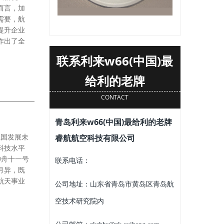
而言，加
需要，航
提升企业
作出了全
联系利来w66(中国)最
给利的老牌
CONTACT
青岛利来w66(中国)最给利的老牌
我国发展未
睿航航空科技有限公司
科技水平
神舟十一号
联系电话：
月异，既
航天事业
公司地址：山东省青岛市黄岛区青岛航
空技术研究院内