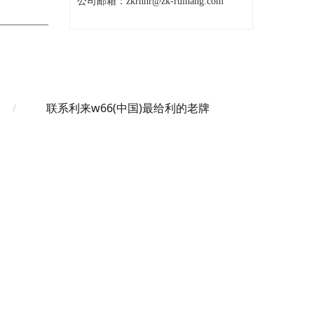
公司邮箱：zkrhhr@zk-ruihang.com
联系利来w66(中国)最给利的老牌