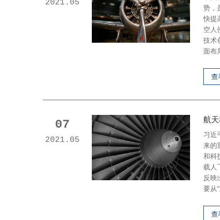
2021.05
势，
快提
空人
技术
面布
查
航天
07
习近
2021.05
来的
和科
载人
反映
要从“
查