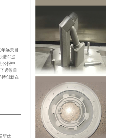
五年远景目
标进军提
会公报中
入了远景目
坚持创新在
展新优