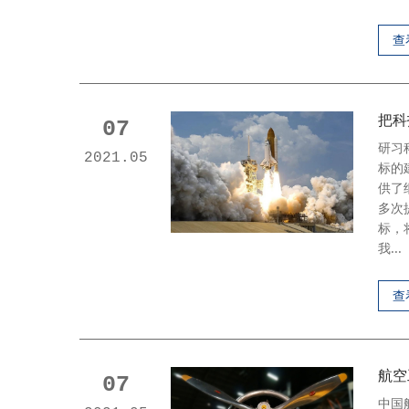
查
把科
07
研习
2021.05
标的
供了
多次
标，
我...
查
航空
07
中国