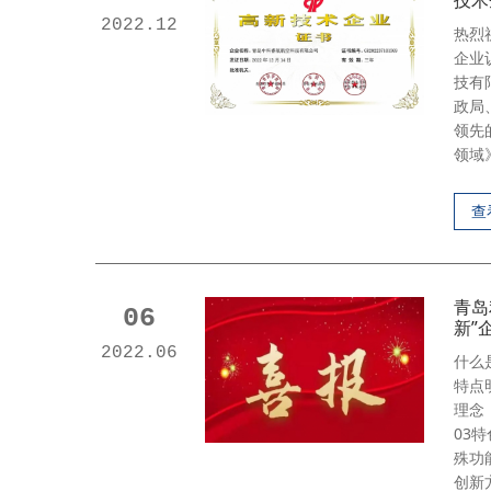
技术
2022.12
热烈
企业
技有
政局
领先
领域
查
青岛
06
新”
2022.06
什么
特点
理念
03
殊功
创新方