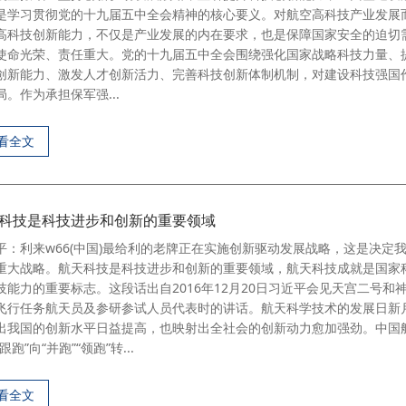
是学习贯彻党的十九届五中全会精神的核心要义。对航空高科技产业发展
高科技创新能力，不仅是产业发展的内在要求，也是保障国家安全的迫切
使命光荣、责任重大。党的十九届五中全会围绕强化国家战略科技力量、
创新能力、激发人才创新活力、完善科技创新体制机制，对建设科技强国
局。作为承担保军强...
看全文
科技是科技进步和创新的重要领域
平：利来w66(中国)最给利的老牌正在实施创新驱动发展战略，这是决定
重大战略。航天科技是科技进步和创新的重要领域，航天科技成就是国家
技能力的重要标志。这段话出自2016年12月20日习近平会见天宫二号和
飞行任务航天员及参研参试人员代表时的讲话。航天科学技术的发展日新
出我国的创新水平日益提高，也映射出全社会的创新动力愈加强劲。中国
跟跑”向“并跑”“领跑”转...
看全文