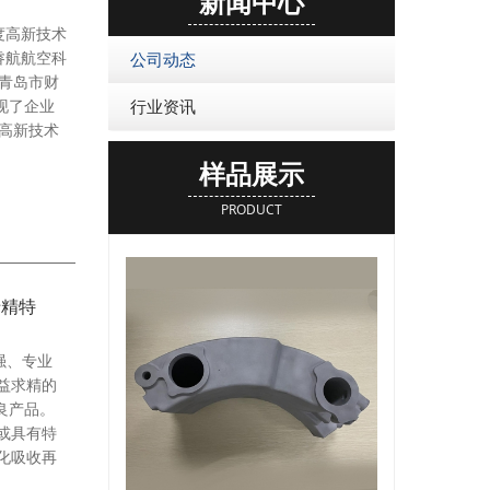
新闻中心
度高新技术
睿航航空科
公司动态
、青岛市财
现了企业
行业资讯
高新技术
样品展示
PRODUCT
专精特
强、专业
益求精的
良产品。
或具有特
化吸收再