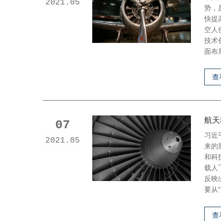
2021.05
势，
快提
空人
技术
面布
查
航天
07
习近
2021.05
来的
和科
载人
反映
要从“
查