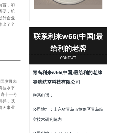
而言，加
需要，航
提升企业
作出了全
联系利来w66(中国)最
给利的老牌
CONTACT
青岛利来w66(中国)最给利的老牌
我国发展未
睿航航空科技有限公司
科技水平
神舟十一号
联系电话：
月异，既
航天事业
公司地址：山东省青岛市黄岛区青岛航
空技术研究院内