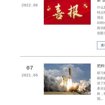
新”
2022.06
什么
特点
理念
03
殊功
创新方
查
把科
07
研习
2021.05
标的
供了
多次
标，
我...