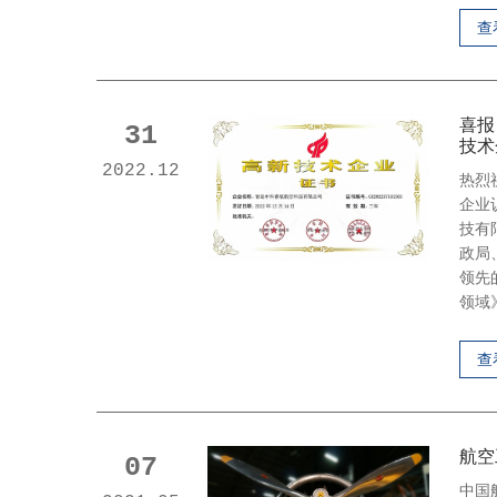
查
喜报
31
技术
2022.12
热烈
企业
技有
政局
领先
领域
查
航空
07
中国