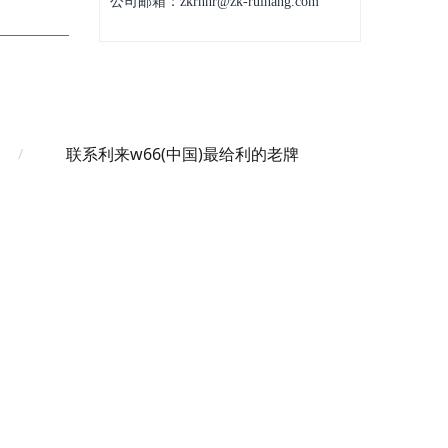
公司邮箱：zkrhhr@zk-ruihang.com
联系利来w66(中国)最给利的老牌