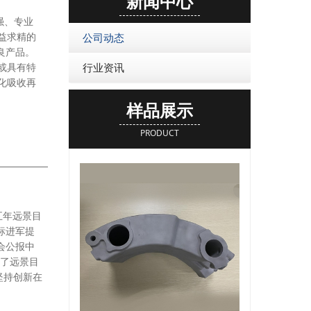
新闻中心
强、专业
益求精的
公司动态
良产品。
或具有特
行业资讯
化吸收再
样品展示
PRODUCT
五年远景目
标进军提
会公报中
入了远景目
坚持创新在