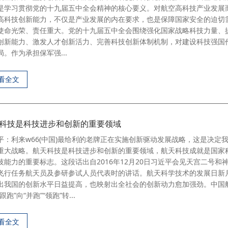
是学习贯彻党的十九届五中全会精神的核心要义。对航空高科技产业发展
高科技创新能力，不仅是产业发展的内在要求，也是保障国家安全的迫切
使命光荣、责任重大。党的十九届五中全会围绕强化国家战略科技力量、
创新能力、激发人才创新活力、完善科技创新体制机制，对建设科技强国
局。作为承担保军强...
看全文
科技是科技进步和创新的重要领域
平：利来w66(中国)最给利的老牌正在实施创新驱动发展战略，这是决定
重大战略。航天科技是科技进步和创新的重要领域，航天科技成就是国家
技能力的重要标志。这段话出自2016年12月20日习近平会见天宫二号和
飞行任务航天员及参研参试人员代表时的讲话。航天科学技术的发展日新
出我国的创新水平日益提高，也映射出全社会的创新动力愈加强劲。中国
跟跑”向“并跑”“领跑”转...
看全文