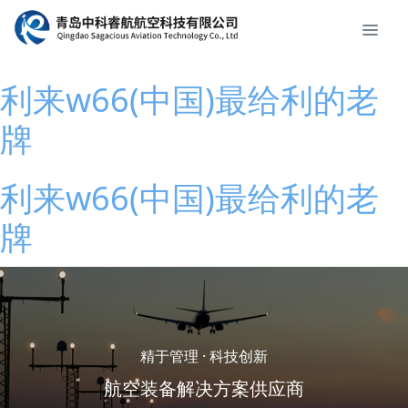
利来w66(中国)最给利的老
牌
利来w66(中国)最给利的老
牌
精于管理 · 科技创新
航空装备解决方案供应商