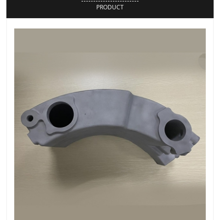
PRODUCT