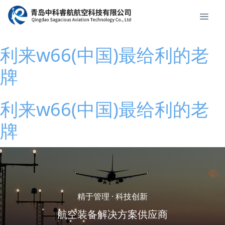
利来w66(中国)最给利的老
牌
利来w66(中国)最给利的老
牌
精于管理 · 科技创新
航空装备解决方案供应商