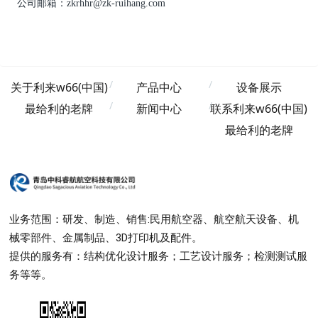
公司邮箱：zkrhhr@zk-ruihang.com
关于利来w66(中国)
产品中心
设备展示
最给利的老牌
新闻中心
联系利来w66(中国)
最给利的老牌
业务范围：研发、制造、销售:民用航空器、航空航天设备、机
械零部件、金属制品、3D打印机及配件。
提供的服务有：结构优化设计服务；工艺设计服务；检测测试服
务等等。