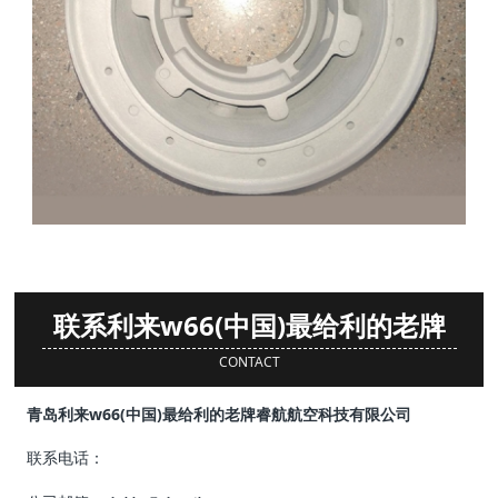
联系利来w66(中国)最给利的老牌
CONTACT
青岛利来w66(中国)最给利的老牌睿航航空科技有限公司
联系电话：