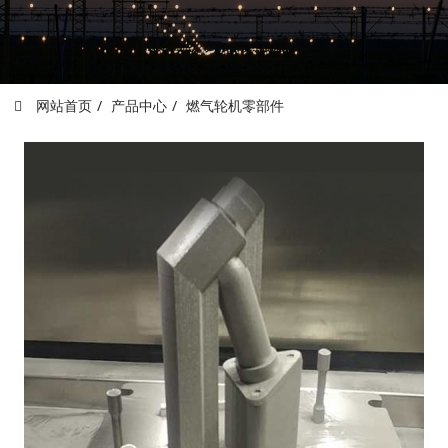
网站首页
产品中心
燃气轮机零部件