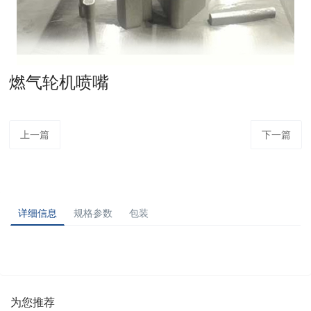
燃气轮机喷嘴
上一篇
下一篇
详细信息
规格参数
包装
为您推荐