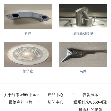
机匣
燃气轮机喷嘴
轴承座
展件
关于利来w66(中国)
产品中心
设备展示
最给利的老牌
新闻中心
联系利来w66(中国)
最给利的老牌