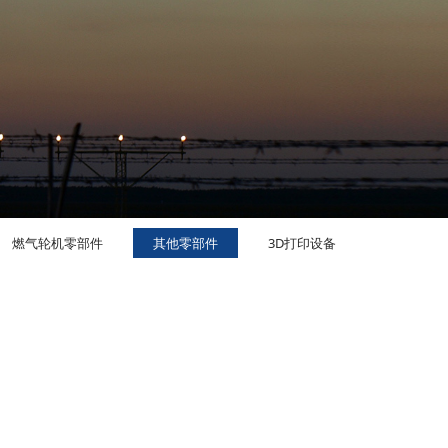
燃气轮机零部件
其他零部件
3D打印设备