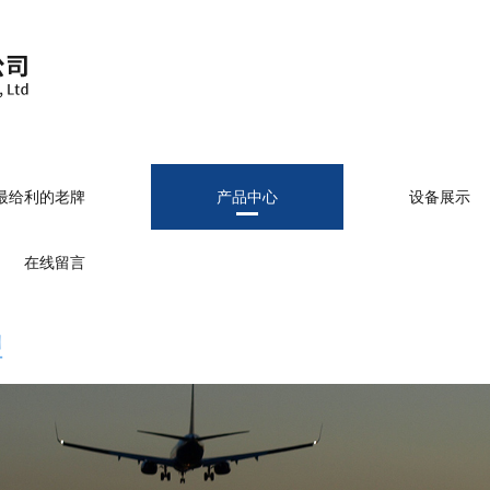
)最给利的老牌
产品中心
设备展示
牌
在线留言
牌