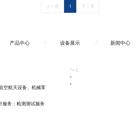
上一页
1
下一页
产品中心
设备展示
新闻中心
">
航空航天设备、机械零
计服务；检测测试服务