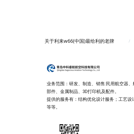
关于利来w66(中国)最给利的老牌
业务范围：研发、制造、销售:民用航空器、
部件、金属制品、3D打印机及配件。
提供的服务有：结构优化设计服务；工艺设
等等。